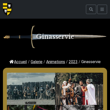
Ginasservie
Accueil
/
Galerie
/
Animations
/
2023
/
Ginasservie