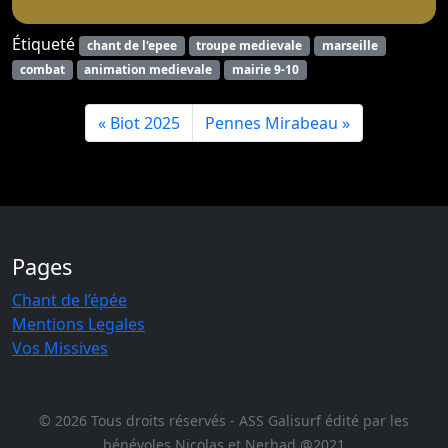
Étiqueté
chant de l'epee
troupe medievale
marseille
combat
animation medievale
mairie 9-10
Biot 2025
Pennes Mirabeau
Pages
Chant de l’épée
Mentions Legales
Vos Missives
© 2026 Tous droits réservés - ASS Galisurf édité par les
bénévoles Nicolas et Nerhad @2021