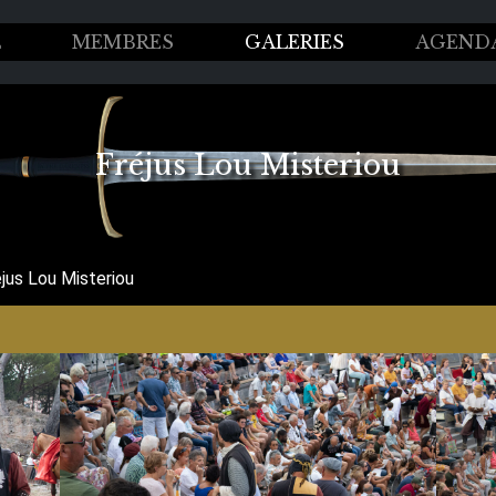
L
MEMBRES
GALERIES
AGEND
Fréjus Lou Misteriou
éjus Lou Misteriou