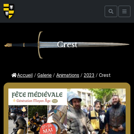
Crest
Accueil
/
Galerie
/
Animations
/
2023
/
Crest