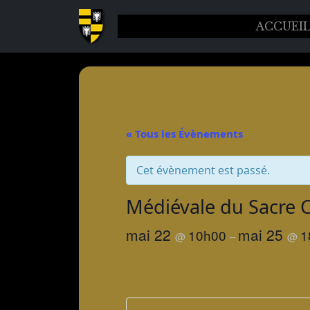
ACCUEI
« Tous les Évènements
Cet évènement est passé.
Médiévale du Sacre 
mai 22
mai 25
10h00
1
@
–
@