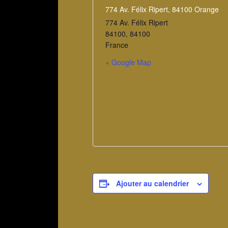
774 Av. Félix Ripert, 84100 Orange
774 Av. Félix Ripert
84100
,
84100
France
+ Google Map
Ajouter au calendrier