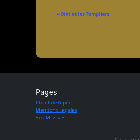
N
«
Biot et les Templiers
a
v
i
g
a
t
i
Pages
o
Chant de l’épée
n
Mentions Legales
É
Vos Missives
v
è